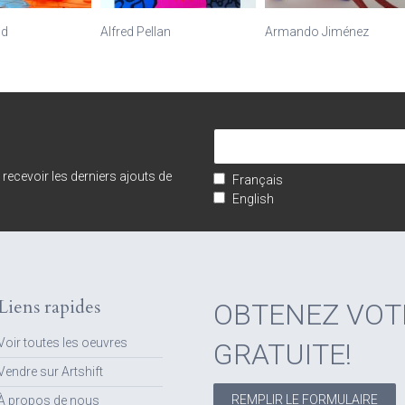
od
Alfred Pellan
Armando Jiménez
e recevoir les derniers ajouts de
Français
English
Liens rapides
OBTENEZ VOT
Voir toutes les oeuvres
GRATUITE!
Vendre sur Artshift
REMPLIR LE FORMULAIRE
À propos de nous