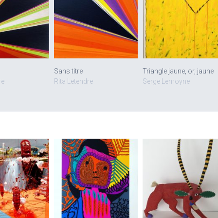
Sans titre
Triangle jaune, or, jaune
re
Rita Letendre
Serge Lemoyne