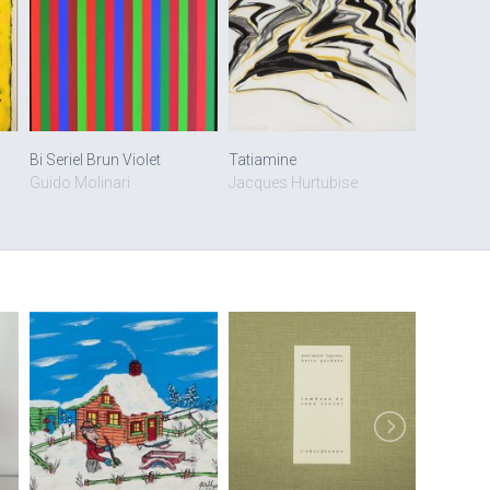
Bi Seriel Brun Violet
Tatiamine
Guido Molinari
Jacques Hurtubise