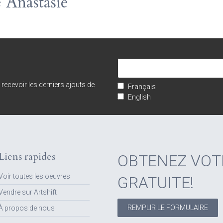
 Anastasie
e recevoir les derniers ajouts de
Français
English
Liens rapides
OBTENEZ VOT
Voir toutes les oeuvres
GRATUITE!
Vendre sur Artshift
REMPLIR LE FORMULAIRE
À propos de nous