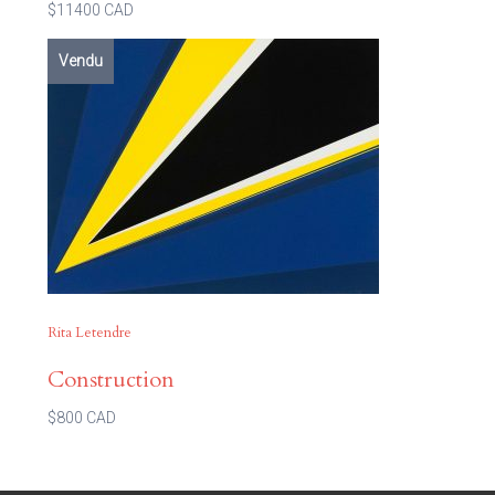
$11400 CAD
Vendu
Rita Letendre
Construction
$800 CAD