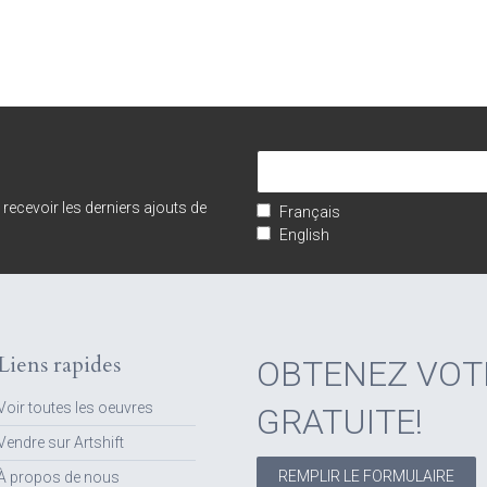
e recevoir les derniers ajouts de
Français
English
Liens rapides
OBTENEZ VOT
Voir toutes les oeuvres
GRATUITE!
Vendre sur Artshift
REMPLIR LE FORMULAIRE
À propos de nous