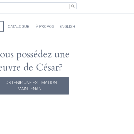
CATALOGUE
À PROPOS
ENGLISH
ous possédez une
euvre de César?
OBTENIR UNE ESTIMATION
MAINTENANT