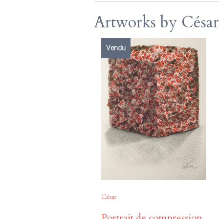
Artworks by César
Vendu
César
Portrait de compression