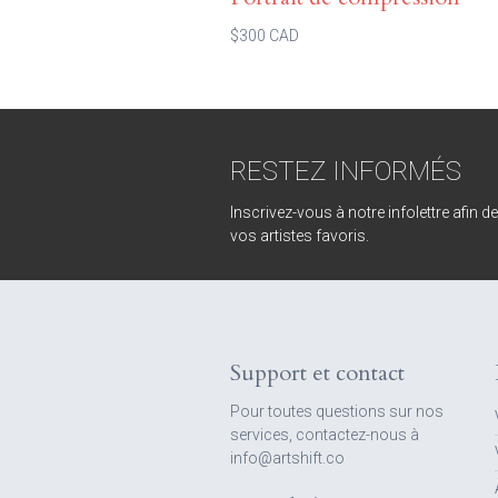
$300 CAD
RESTEZ INFORMÉS
Inscrivez-vous à notre infolettre afin d
vos artistes favoris.
Support et contact
Pour toutes questions sur nos
services, contactez-nous à
info@artshift.co