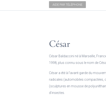
AIDE PAR TÉLÉPHONE
César
César Baldaccini né à Marseille, France
1998, plus connu sous le nom de César,
César a été à l’avant-garde du mouv
radicales (automobiles compactées, dé
(sculptures en mousse de polyuréthane
d’insectes.