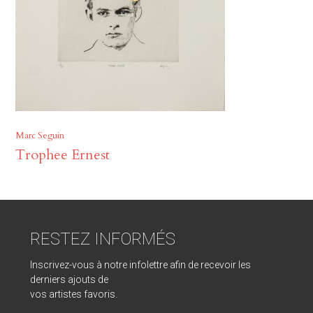
Marc Seguin
Trophee Ernest
RESTEZ INFORMÉS
Inscrivez-vous à notre infolettre afin de recevoir les
derniers ajouts de
vos artistes favoris.