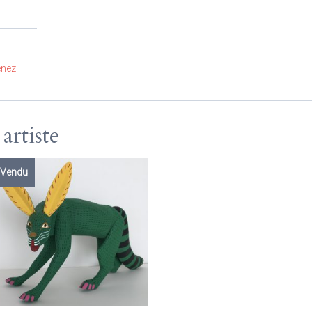
nez
rtiste
Vendu