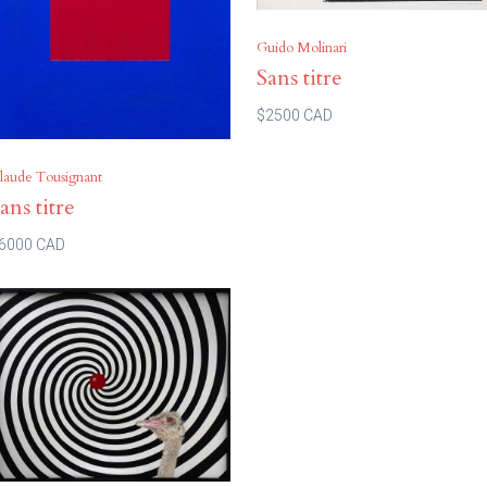
Guido Molinari
Sans titre
$2500 CAD
laude Tousignant
ans titre
6000 CAD