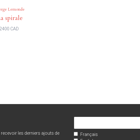
erge Lemonde
a spirale
2400 CAD
e recevoir les derniers ajouts de
Français