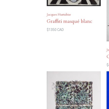
Jacques Hurtubise
Graffiti masqué blanc
$1350 CAD
J
$