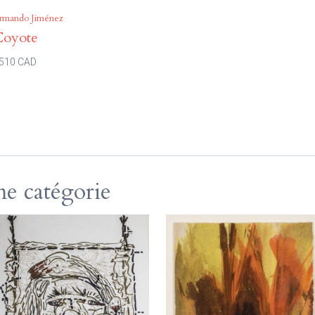
rmando Jiménez
Coyote
510 CAD
e catégorie