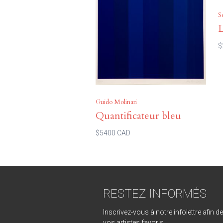
S
L
$
Guido Molinari
Quantificateur bleu
$5400 CAD
RESTEZ INFORMÉS
Inscrivez-vous à notre infolettre afin d
vos artistes favoris.