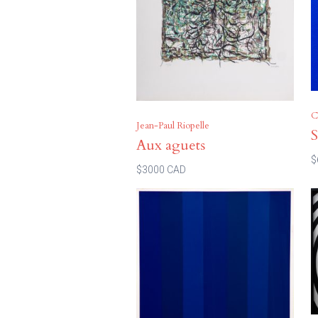
C
Jean-Paul Riopelle
S
Aux aguets
$
$3000 CAD