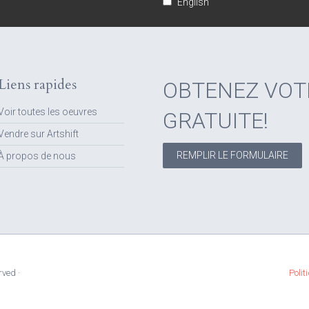
English
Liens rapides
OBTENEZ VOT
Voir toutes les oeuvres
GRATUITE!
Vendre sur Artshift
REMPLIR LE FORMULAIRE
À propos de nous
rved ·
Polit