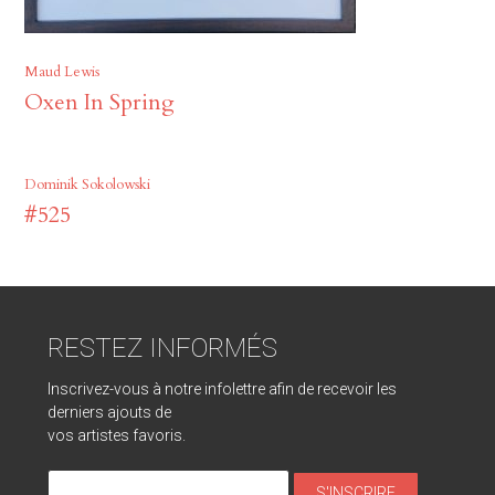
Maud Lewis
Oxen In Spring
Dominik Sokolowski
#525
RESTEZ INFORMÉS
Inscrivez-vous à notre infolettre afin de recevoir les
derniers ajouts de
vos artistes favoris.