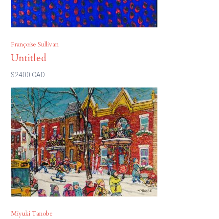
Françoise Sullivan
Untitled
$2400 CAD
Miyuki Tanobe