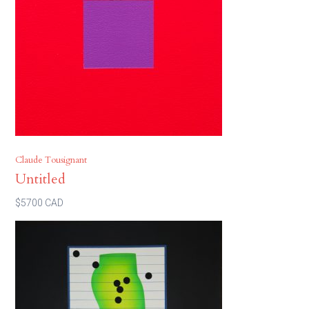
Claude Tousignant
Untitled
$5700 CAD