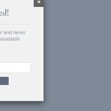
ed!
er and never
available.
s grandes villes
. Il s’agit d’un
agit du montant
entre 5% et 25%
l’acheteur entre