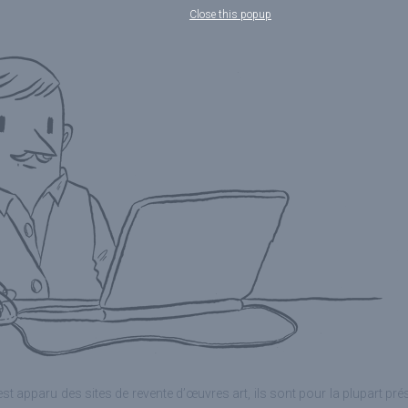
Close this popup
t apparu des sites de revente d’œuvres art, ils sont pour la plupart pré