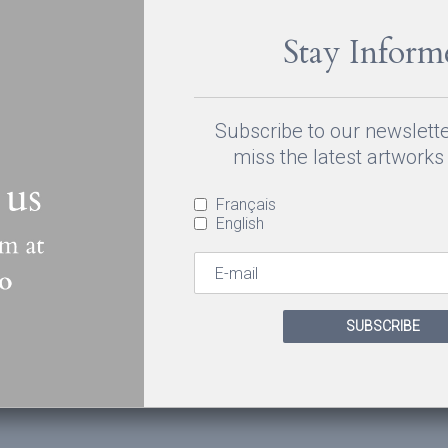
Stay Inform
Subscribe to our newslett
miss the latest artworks 
Français
English
can au Canada et certaines d’entres-elles possèdent des bureaux dans le
e façon périodique et présentés devant public (et parfois sur internet)
une œuvre. Vous devrez ensemble choisir un prix de réserve, il s’
SUBSCRIBE
e. La rémunération se fait sous forme de pourcentage souvent situé 
eteur devra payer les taxes de vente de la province ainsi qu’une prime à 
t obligatoire.