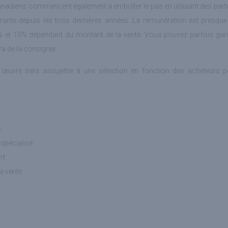
anadiens commencent également à emboîter le pas en utilisant des parte
ante depuis les trois dernières années. La rémunération est presqu
5% et 10% dépendant du montant de la vente. Vous pouvez parfois gard
a de la consigner.
e œuvre sera assujettie à une sélection en fonction des acheteurs po
e
 spécialisé
rt
e vente