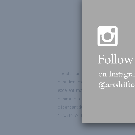
Il existe plusieurs grandes maisons d’en
canadiennes. Les encans sont organisés d
excellent moyen de vendre rapidement 
minimum auquel peut être vendue l’œuvr
dépendant du montant de la vente et l’ach
15% et 25%. La consignation de l’œuvre es