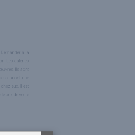
. Demander à la
on. Les galeries
œuvres. Ils sont
ies qui ont une
hez eux. Il est
le prix de vente