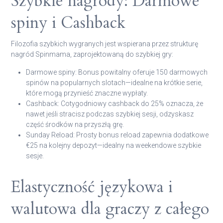
Szybkie nagrody: Darmowe
spiny i Cashback
Filozofia szybkich wygranych jest wspierana przez strukturę
nagród Spinmama, zaprojektowaną do szybkiej gry:
Darmowe spiny:
Bonus powitalny oferuje 150 darmowych
spinów na popularnych slotach—idealne na krótkie serie,
które mogą przynieść znaczne wypłaty.
Cashback:
Cotygodniowy cashback do 25% oznacza, że
nawet jeśli stracisz podczas szybkiej sesji, odzyskasz
część środków na przyszłą grę.
Sunday Reload:
Prosty bonus reload zapewnia dodatkowe
€25 na kolejny depozyt—idealny na weekendowe szybkie
sesje.
Elastyczność językowa i
walutowa dla graczy z całego