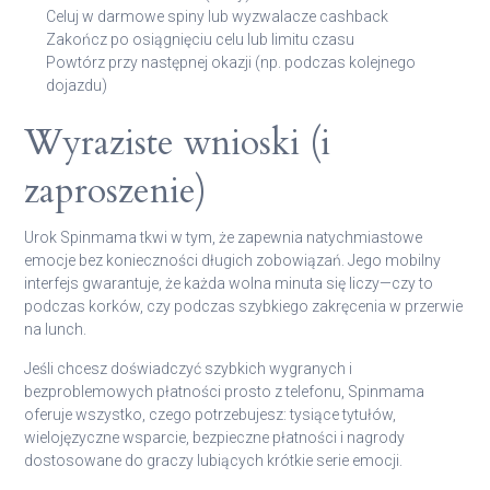
Celuj w darmowe spiny lub wyzwalacze cashback
Zakończ po osiągnięciu celu lub limitu czasu
Powtórz przy następnej okazji (np. podczas kolejnego
dojazdu)
Wyraziste wnioski (i
zaproszenie)
Urok Spinmama tkwi w tym, że zapewnia natychmiastowe
emocje bez konieczności długich zobowiązań. Jego mobilny
interfejs gwarantuje, że każda wolna minuta się liczy—czy to
podczas korków, czy podczas szybkiego zakręcenia w przerwie
na lunch.
Jeśli chcesz doświadczyć szybkich wygranych i
bezproblemowych płatności prosto z telefonu, Spinmama
oferuje wszystko, czego potrzebujesz: tysiące tytułów,
wielojęzyczne wsparcie, bezpieczne płatności i nagrody
dostosowane do graczy lubiących krótkie serie emocji.