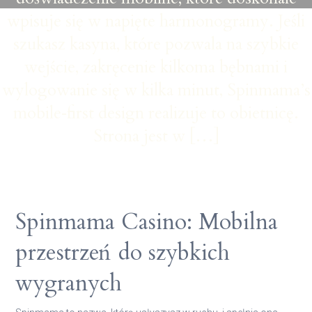
wpisuje się w napięte harmonogramy. Jeśli
szukasz kasyna, które pozwala na szybkie
wejście, zakręcenie kilkoma bębnami i
wylogowanie się w kilka minut, Spinmama’s
mobile‑first design realizuje to obietnicę.
Strona jest w […]
Spinmama Casino: Mobilna
przestrzeń do szybkich
wygranych