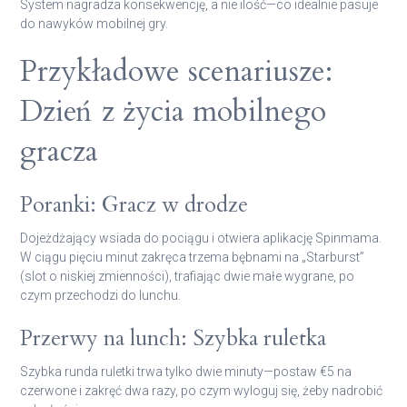
System nagradza konsekwencję, a nie ilość—co idealnie pasuje
do nawyków mobilnej gry.
Przykładowe scenariusze:
Dzień z życia mobilnego
gracza
Poranki: Gracz w drodze
Dojeżdżający wsiada do pociągu i otwiera aplikację Spinmama.
W ciągu pięciu minut zakręca trzema bębnami na „Starburst”
(slot o niskiej zmienności), trafiając dwie małe wygrane, po
czym przechodzi do lunchu.
Przerwy na lunch: Szybka ruletka
Szybka runda ruletki trwa tylko dwie minuty—postaw €5 na
czerwone i zakręć dwa razy, po czym wyloguj się, żeby nadrobić