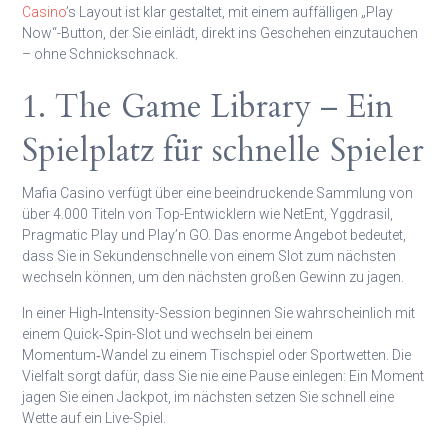
Casino
’s Layout ist klar gestaltet, mit einem auffälligen „Play
Now“-Button, der Sie einlädt, direkt ins Geschehen einzutauchen
– ohne Schnickschnack.
1. The Game Library – Ein
Spielplatz für schnelle Spieler
Mafia Casino verfügt über eine beeindruckende Sammlung von
über 4.000 Titeln von Top-Entwicklern wie NetEnt, Yggdrasil,
Pragmatic Play und Play’n GO. Das enorme Angebot bedeutet,
dass Sie in Sekundenschnelle von einem Slot zum nächsten
wechseln können, um den nächsten großen Gewinn zu jagen.
In einer High‑Intensity-Session beginnen Sie wahrscheinlich mit
einem Quick‑Spin-Slot und wechseln bei einem
Momentum‑Wandel zu einem Tischspiel oder Sportwetten. Die
Vielfalt sorgt dafür, dass Sie nie eine Pause einlegen: Ein Moment
jagen Sie einen Jackpot, im nächsten setzen Sie schnell eine
Wette auf ein Live-Spiel.