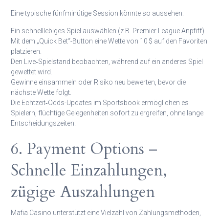
Eine typische fünfminütige Session könnte so aussehen:
Ein schnelllebiges Spiel auswählen (z.B. Premier League Anpfiff).
Mit dem „Quick Bet“-Button eine Wette von 10 $ auf den Favoriten
platzieren.
Den Live‑Spielstand beobachten, während auf ein anderes Spiel
gewettet wird.
Gewinne einsammeln oder Risiko neu bewerten, bevor die
nächste Wette folgt.
Die Echtzeit‑Odds-Updates im Sportsbook ermöglichen es
Spielern, flüchtige Gelegenheiten sofort zu ergreifen, ohne lange
Entscheidungszeiten.
6. Payment Options –
Schnelle Einzahlungen,
zügige Auszahlungen
Mafia Casino unterstützt eine Vielzahl von Zahlungsmethoden,