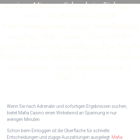
wenigen Minuten. Schon beim Einloggen
ist die Oberfläche für schnelle
Entscheidungen und zügige Auszahlungen
ausgelegt. Mafia Casino’s Layout ist klar
gestaltet, mit einem auffälligen „Play Now“-
Button, der Sie einlädt, direkt ins Geschehen
einzutauchen – ohne Schnickschnack. 1.
The […]
Wenn Sie nach Adrenalin und sofortigen Ergebnissen suchen,
bietet Mafia Casino einen Wirbelwind an Spannung in nur
wenigen Minuten.
Schon beim Einloggen ist die Oberfläche für schnelle
Entscheidungen und zügige Auszahlungen ausgelegt.
Mafia