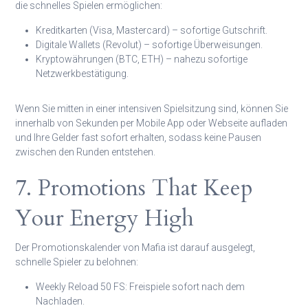
die schnelles Spielen ermöglichen:
Kreditkarten (Visa, Mastercard) – sofortige Gutschrift.
Digitale Wallets (Revolut) – sofortige Überweisungen.
Kryptowährungen (BTC, ETH) – nahezu sofortige
Netzwerkbestätigung.
Wenn Sie mitten in einer intensiven Spielsitzung sind, können Sie
innerhalb von Sekunden per Mobile App oder Webseite aufladen
und Ihre Gelder fast sofort erhalten, sodass keine Pausen
zwischen den Runden entstehen.
7. Promotions That Keep
Your Energy High
Der Promotionskalender von Mafia ist darauf ausgelegt,
schnelle Spieler zu belohnen:
Weekly Reload 50 FS:
Freispiele sofort nach dem
Nachladen.