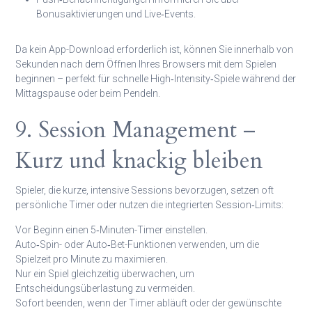
Bonusaktivierungen und Live‑Events.
Da kein App-Download erforderlich ist, können Sie innerhalb von
Sekunden nach dem Öffnen Ihres Browsers mit dem Spielen
beginnen – perfekt für schnelle High‑Intensity‑Spiele während der
Mittagspause oder beim Pendeln.
9. Session Management –
Kurz und knackig bleiben
Spieler, die kurze, intensive Sessions bevorzugen, setzen oft
persönliche Timer oder nutzen die integrierten Session‑Limits:
Vor Beginn einen 5‑Minuten-Timer einstellen.
Auto‑Spin- oder Auto‑Bet-Funktionen verwenden, um die
Spielzeit pro Minute zu maximieren.
Nur ein Spiel gleichzeitig überwachen, um
Entscheidungsüberlastung zu vermeiden.
Sofort beenden, wenn der Timer abläuft oder der gewünschte