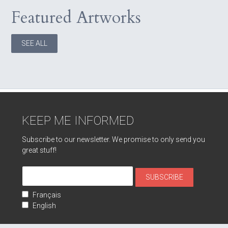
Featured Artworks
SEE ALL
KEEP ME INFORMED
Subscribe to our newsletter. We promise to only send you
great stuff!
Français
English