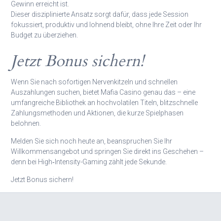
Gewinn erreicht ist.
Dieser disziplinierte Ansatz sorgt dafür, dass jede Session
fokussiert, produktiv und lohnend bleibt, ohne Ihre Zeit oder Ihr
Budget zu überziehen.
Jetzt Bonus sichern!
Wenn Sie nach sofortigen Nervenkitzeln und schnellen
Auszahlungen suchen, bietet Mafia Casino genau das – eine
umfangreiche Bibliothek an hochvolatilen Titeln, blitzschnelle
Zahlungsmethoden und Aktionen, die kurze Spielphasen
belohnen.
Melden Sie sich noch heute an, beanspruchen Sie Ihr
Willkommensangebot und springen Sie direkt ins Geschehen –
denn bei High‑Intensity-Gaming zählt jede Sekunde.
Jetzt Bonus sichern!