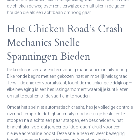
de chicken de weg over rent, terwijl ze de multiplier in de gaten
houden die als een achtbaan omhoog gaat.
Hoe Chicken Road’s Crash
Mechanics Snelle
Spanningen Bieden
De kernlus is verrassend eenvoudig maar scherp in uitvoering.
Elke ronde begint met een gekozen inzet en moeilijkheidsgraad.
Terwijl de chicken vooruitstapt, loopt de multiplier geleidelijk op—
elke beweging is een beslissingsmoment waarbij je kunt kiezen
om uit te cashen of de vaart erin te houden.
Omdat het spel niet automatisch crasht, heb je volledige controle
over het tempo. In de high‑intensity modus kun je besluiten te
stoppen na slechts een paar stappen, een bescheiden winst
binnenhalen voordat je weer op “doorgaan” drukt voor een
nieuwe adrenaline‑boost. Deze snelle heen en weer beweging