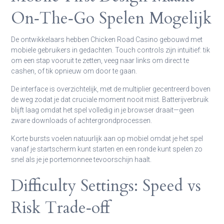
On‑The‑Go Spelen Mogelijk
De ontwikkelaars hebben Chicken Road Casino gebouwd met
mobiele gebruikers in gedachten. Touch controls zijn intuïtief: tik
om een stap vooruit te zetten, veeg naar links om direct te
cashen, of tik opnieuw om door te gaan.
De interface is overzichtelijk, met de multiplier gecentreerd boven
de weg zodat je dat cruciale moment nooit mist. Batterijverbruik
blijft laag omdat het spel volledig in je browser draait—geen
zware downloads of achtergrondprocessen.
Korte bursts voelen natuurlijk aan op mobiel omdat je het spel
vanaf je startscherm kunt starten en een ronde kunt spelen zo
snel als je je portemonnee tevoorschijn haalt.
Difficulty Settings: Speed vs
Risk Trade‑off