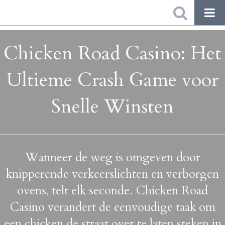
Chicken Road Casino: Het
Ultieme Crash Game voor
Snelle Winsten
Wanneer de weg is omgeven door
knipperende verkeerslichten en verborgen
ovens, telt elk seconde. Chicken Road
Casino verandert de eenvoudige taak om
een chicken de straat over te laten steken in