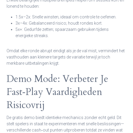
Enkele belangrijke multiplierdrempels helpen om sessies kort en
lonend te houden:
1.5x–2x: Snelle winsten; ideaal om controle te oefenen.
3x–4x: Gebalanceerd risico; houdt rondes kort.
5x+: Gedurfde zetten; spaarzaam gebruiken tijdens
energieke streaks.
Omdat elke ronde abrupt eindigt als je de val mist, vermindert het
vasthouden aan kleinere targets de variatie terwijl je toch
merkbare uitbetalingen krijgt.
Demo Mode: Verbeter Je
Fast‑Play Vaardigheden
Risicovrij
De gratis demo biedt identieke mechanics zonder echt geld. Dit
stelt spelers in staat te experimenteren met snelle beslissingen—
verschillende cash‑out punten uitproberen totdat ze vinden wat