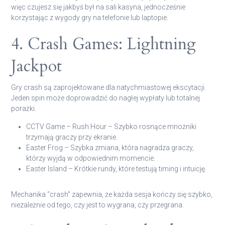
więc czujesz się jakbyś był na sali kasyna, jednocześnie
korzystając z wygody gry na telefonie lub laptopie.
4. Crash Games: Lightning
Jackpot
Gry crash są zaprojektowane dla natychmiastowej ekscytacji.
Jeden spin może doprowadzić do nagłej wypłaty lub totalnej
porażki.
CCTV Game – Rush Hour
– Szybko rosnące mnożniki
trzymają graczy przy ekranie.
Easter Frog
– Szybka zmiana, która nagradza graczy,
którzy wyjdą w odpowiednim momencie.
Easter Island
– Krótkie rundy, które testują timing i intuicję.
Mechanika “crash” zapewnia, że każda sesja kończy się szybko,
niezależnie od tego, czy jest to wygrana, czy przegrana.