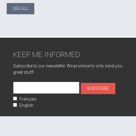
SEE ALL
KEEP ME INFORMED
Subscribe to our newsletter. We promise to only send you
great stuff!
Français
English