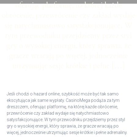
oferując platformę, na której każde
obrócenie, przewrócenie czy zakład wydaje
się natychmiastowo satysfakcjonujące. W
tym przewodniku przejdziemy przez styl
gry o wysokiej energii, który sprawia, że
gracze wracają po więcej, jednocześnie
utrzymując sesje krótkie i pełne […]
Jeśli chodzi o hazard online, szybkość może być tak samo
ekscytująca jak same wypłaty. CasinoMega podąża za tym
dreszczem, oferując platformę, na której każde obrócenie,
przewrócenie czy zakład wydaje się natychmiastowo
satysfakcjonujące. W tym przewodniku przejdziemy przez styl
gry o wysokiej energii, który sprawia, że gracze wracają po
więcej, jednocześnie utrzymując sesje krótkie i pełne adrenaliny.