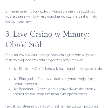
Zmienne zmienności każdego tytułu sprawiają, że szybkość
dostarczania wyników jest wspólna, co czyni je idealnymi do
krótkich sesji gry.
3. Live Casino w Minuty:
Obróć Stół
Stoły na żywo w CasinoMega pozwalają graczom wejść od
razu do akcji bez czekania na godziny przygotowań.
Live Roulette – Obróć koło w kilka sekund po dołączeniu do
stołu.
Live Blackjack – Postaw zakład i otrzymaj swoją rękę
niemal natychmiast.
Live Baccarat – Ciesz się grą z prawdziwym dealerem w
czasie rzeczywistym z minimalnym opóźnieniem.
<p<Jakość streamingu na żywo jest na najwyższym poziomie,