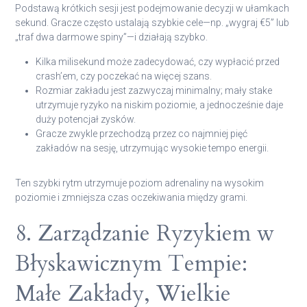
Podstawą krótkich sesji jest podejmowanie decyzji w ułamkach
sekund. Gracze często ustalają szybkie cele—np. „wygraj €5” lub
„traf dwa darmowe spiny”—i działają szybko.
Kilka milisekund może zadecydować, czy wypłacić przed
crash’em, czy poczekać na więcej szans.
Rozmiar zakładu jest zazwyczaj minimalny; mały stake
utrzymuje ryzyko na niskim poziomie, a jednocześnie daje
duży potencjał zysków.
Gracze zwykle przechodzą przez co najmniej pięć
zakładów na sesję, utrzymując wysokie tempo energii.
Ten szybki rytm utrzymuje poziom adrenaliny na wysokim
poziomie i zmniejsza czas oczekiwania między grami.
8. Zarządzanie Ryzykiem w
Błyskawicznym Tempie:
Małe Zakłady, Wielkie