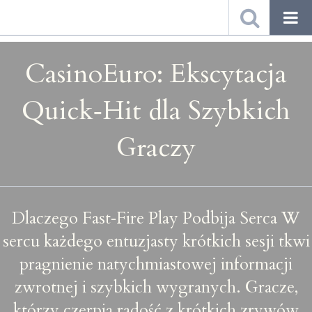
CasinoEuro: Ekscytacja
Quick‑Hit dla Szybkich
Graczy
Dlaczego Fast‑Fire Play Podbija Serca W
sercu każdego entuzjasty krótkich sesji tkwi
pragnienie natychmiastowej informacji
zwrotnej i szybkich wygranych. Gracze,
którzy czerpią radość z krótkich zrywów