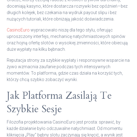
doceniają kasyno, które dostarcza rozrywki bez opóźnień—bez
długich kolejek, bez czekania na wydruk payout slipu i bez
nużących tutoriali, które obniżają jakość doświadczenia.
CasinoEuro
wypracowało niszę dla tego stylu, oferując
uproszczony interfejs, mechanicę natychmiastowych spinów
oraz hojną ofertę slotów o wysokiej zmienności, które obiecują
duże wypłaty na kilku bębnach.
Reputacja strony za szybkie wypłaty i responsywne wsparcie na
żywo wzmacnia zaufanie podczas tych intensywnych
momentów. To platforma, gdzie czas działa na korzyść tych,
którzy chcą szybko zobaczyć wyniki.
Jak Platforma Zasilają Te
Szybkie Sesje
Filozofia projektowania CasinoEuro jest prosta: sprawić, by
każde działanie było odczuwalne natychmiast. Od momentu
kliknięcia „Play” bębny slotu zaczynają się kręcić, a wynik jest