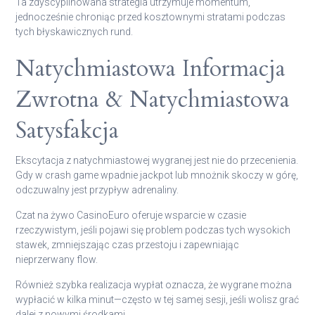
Ta zdyscyplinowana strategia utrzymuje momentum,
jednocześnie chroniąc przed kosztownymi stratami podczas
tych błyskawicznych rund.
Natychmiastowa Informacja
Zwrotna & Natychmiastowa
Satysfakcja
Ekscytacja z natychmiastowej wygranej jest nie do przecenienia.
Gdy w crash game wpadnie jackpot lub mnożnik skoczy w górę,
odczuwalny jest przypływ adrenaliny.
Czat na żywo CasinoEuro oferuje wsparcie w czasie
rzeczywistym, jeśli pojawi się problem podczas tych wysokich
stawek, zmniejszając czas przestoju i zapewniając
nieprzerwany flow.
Również szybka realizacja wypłat oznacza, że wygrane można
wypłacić w kilka minut—często w tej samej sesji, jeśli wolisz grać
dalej z nowymi środkami.