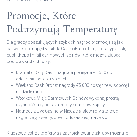
Promocje, Które
Podtrzymują Temperaturę
Dla graczy poszukujących szybkich nagród promocje są jak
paliwo, które napędza silnik. CasinoEuro oferuje rotacyjną listę
cash drops i misji darmowych spinów, które można złapać
podczas krótkich wizyt.
Dramatic Daily Dash:
nagroda pieniężna €1,500 do
odebrania po kilku spinach.
Weekend Cash Drops:
nagrody €5,000 dostępne w sobotę i
niedzielę rano.
Wtorkowe Misje Darmowych Spinów:
wykonaj prostą
czynność, aby od razu zdobyć darmowe spiny.
Nagrody z Live Casino w Niedzielę:
sloty i gry stołowe
nagradzają zwycięzców podczas sesji na żywo.
Kluczowe jest, że te oferty są zaprojektowane tak, aby można je