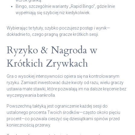
wzrok grafiką.
Bingo
, szczególnie warianty „Rapid Bingo”, gdzie linie
wypełniają się szybciej niż kiedykolwiek.
Wybierając te tytuły, szybko poczujesz postęp i wynik—
dokładnie to, czego pragną gracze krótkich sesji.
Ryzyko & Nagroda w
Krótkich Zrywkach
Gra o wysokiej intensywności opiera się na kontrolowanym
ryzyku. Zamiast inwestować duże kwoty od razu, wielu graczy
ustawia małe stawki, które pozwalają im na dalsze kręcenie bez
wyczerpywania bankrolla.
Powszechną taktyką jest ograniczenie każdej sesji do
ustalonego procenta Twoich środków—często około pięciu
procent—co pozwala cieszyć się dziesiątkami spinów przed
koniecznością przerwy.