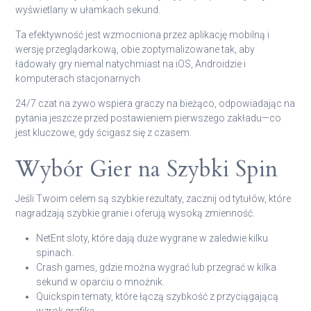
wyświetlany w ułamkach sekund.
Ta efektywność jest wzmocniona przez aplikację mobilną i
wersję przeglądarkową, obie zoptymalizowane tak, aby
ładowały gry niemal natychmiast na iOS, Androidzie i
komputerach stacjonarnych.
24/7 czat na żywo wspiera graczy na bieżąco, odpowiadając na
pytania jeszcze przed postawieniem pierwszego zakładu—co
jest kluczowe, gdy ścigasz się z czasem.
Wybór Gier na Szybki Spin
Jeśli Twoim celem są szybkie rezultaty, zacznij od tytułów, które
nagradzają szybkie granie i oferują wysoką zmienność.
NetEnt
sloty, które dają duże wygrane w zaledwie kilku
spinach.
Crash games
, gdzie można wygrać lub przegrać w kilka
sekund w oparciu o mnożnik.
Quickspin
tematy, które łączą szybkość z przyciągającą