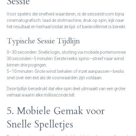
Sessie
Voor spelers die snelheid waarderen, is de sessiestroom bijna
cinematografisch: laad de slotmachine, druk op spin, kijk naar
het resultaat en herhaal totdat de tijd- of bankrolllimiet is bereikt.
Typische Sessie Tijdlijn
0–30 seconden:
Snelle login, storting via mobiele portemonnee.
30 seconden–5 minuten:
Eerste reeks spins—streef naar winst
binnen drie pogingen.
5–10 minuten:
Grote winst behalen of inzet aanpassen—beslis
snel over een exit als de voorwaarden zijn voldaan.
Deze tijdlijn benadrukt dat elke spin deel uitmaakt van een groter
verhaal waarin elke milliseconde telt.
5. Mobiele Gemak voor
Snelle Spelletjes