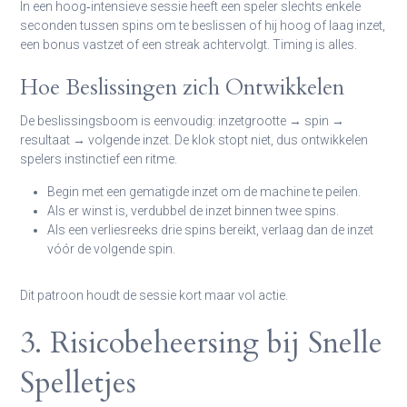
In een hoog‑intensieve sessie heeft een speler slechts enkele
seconden tussen spins om te beslissen of hij hoog of laag inzet,
een bonus vastzet of een streak achtervolgt. Timing is alles.
Hoe Beslissingen zich Ontwikkelen
De beslissingsboom is eenvoudig: inzetgrootte → spin →
resultaat → volgende inzet. De klok stopt niet, dus ontwikkelen
spelers instinctief een ritme.
Begin met een gematigde inzet om de machine te peilen.
Als er winst is, verdubbel de inzet binnen twee spins.
Als een verliesreeks drie spins bereikt, verlaag dan de inzet
vóór de volgende spin.
Dit patroon houdt de sessie kort maar vol actie.
3. Risicobeheersing bij Snelle
Spelletjes