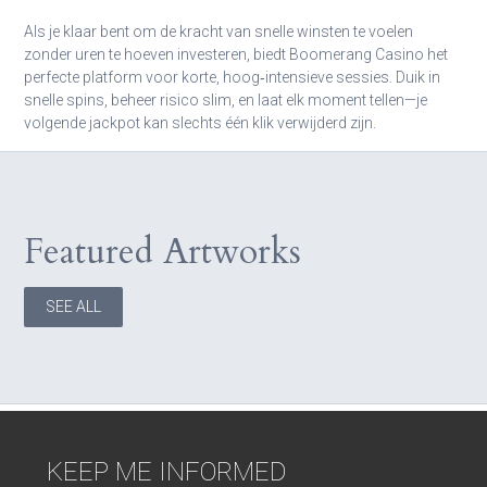
Als je klaar bent om de kracht van snelle winsten te voelen
zonder uren te hoeven investeren, biedt Boomerang Casino het
perfecte platform voor korte, hoog‑intensieve sessies. Duik in
snelle spins, beheer risico slim, en laat elk moment tellen—je
volgende jackpot kan slechts één klik verwijderd zijn.
Featured Artworks
SEE ALL
KEEP ME INFORMED