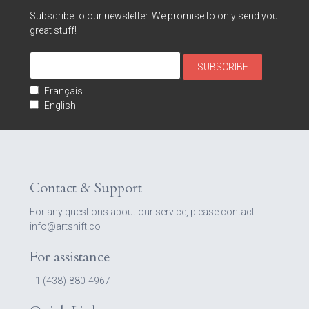
Subscribe to our newsletter. We promise to only send you
great stuff!
Français
English
Contact & Support
For any questions about our service, please contact
info@artshift.co
For assistance
+1 (438)-880-4967