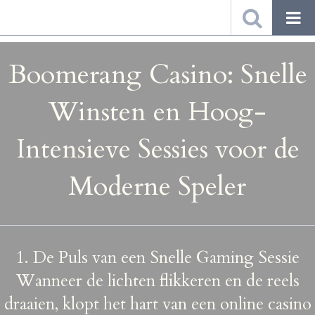
Boomerang Casino: Snelle
Winsten en Hoog-
Intensieve Sessies voor de
Moderne Speler
1. De Puls van een Snelle Gaming Sessie
Wanneer de lichten flikkeren en de reels
draaien, klopt het hart van een online casino