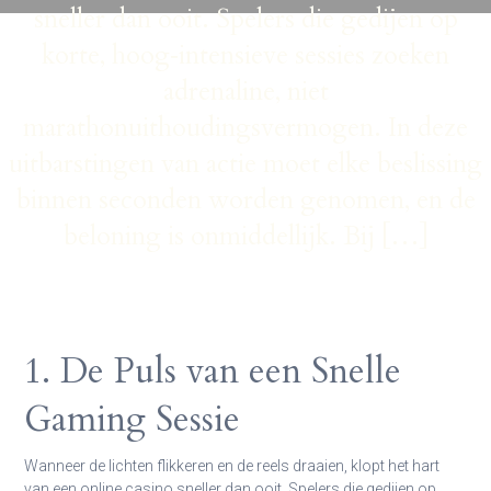
sneller dan ooit. Spelers die gedijen op
korte, hoog‑intensieve sessies zoeken
adrenaline, niet
marathonuithoudingsvermogen. In deze
uitbarstingen van actie moet elke beslissing
binnen seconden worden genomen, en de
beloning is onmiddellijk. Bij […]
1. De Puls van een Snelle
Gaming Sessie
Wanneer de lichten flikkeren en de reels draaien, klopt het hart
van een online casino sneller dan ooit. Spelers die gedijen op