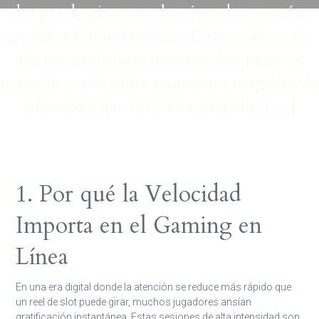
slot puede girar, muchos jugadores ansían
gratificación instantánea. Estas sesiones de
alta intensidad son menos sobre jugar en
maratón y más sobre momentos cargados de
adrenalina que ofrecen resultados […]
1. Por qué la Velocidad
Importa en el Gaming en
Línea
En una era digital donde la atención se reduce más rápido que
un reel de slot puede girar, muchos jugadores ansían
gratificación instantánea. Estas sesiones de alta intensidad son