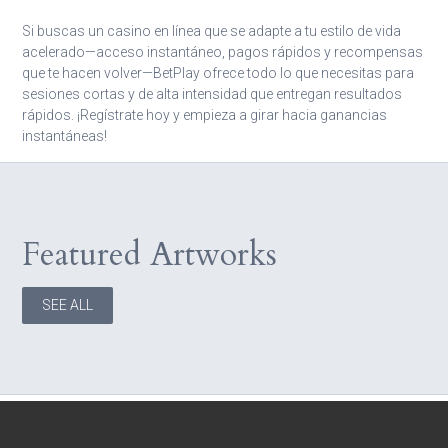
Si buscas un casino en línea que se adapte a tu estilo de vida
acelerado—acceso instantáneo, pagos rápidos y recompensas
que te hacen volver—BetPlay ofrece todo lo que necesitas para
sesiones cortas y de alta intensidad que entregan resultados
rápidos. ¡Regístrate hoy y empieza a girar hacia ganancias
instantáneas!
Featured Artworks
SEE ALL