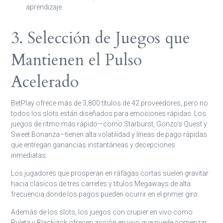
aprendizaje.
3. Selección de Juegos que
Mantienen el Pulso
Acelerado
BetPlay ofrece más de 3,800 títulos de 42 proveedores, pero no
todos los slots están diseñados para emociones rápidas. Los
juegos de ritmo más rápido—como Starburst, Gonzo’s Quest y
Sweet Bonanza—tienen alta volatilidad y líneas de pago rápidas
que entregan ganancias instantáneas y decepciones
inmediatas.
Los jugadores que prosperan en ráfagas cortas suelen gravitar
hacia clásicos de tres carretes y títulos Megaways de alta
frecuencia donde los pagos pueden ocurrir en el primer giro.
Además de los slots, los juegos con crupier en vivo como
Ruleta y Blackjack ofrecen acción en vivo que puede comenzar