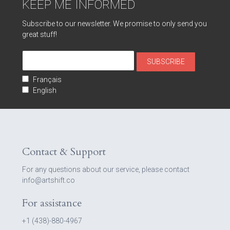
KEEP ME INFORMED
Subscribe to our newsletter. We promise to only send you
great stuff!
Français
English
Contact & Support
For any questions about our service, please contact
info@artshift.co
For assistance
+1 (438)-880-4967