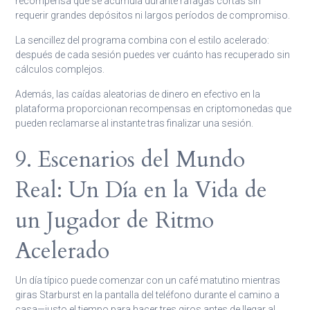
recompensa que se acumula durante ráfagas cortas sin
requerir grandes depósitos ni largos períodos de compromiso.
La sencillez del programa combina con el estilo acelerado:
después de cada sesión puedes ver cuánto has recuperado sin
cálculos complejos.
Además, las caídas aleatorias de dinero en efectivo en la
plataforma proporcionan recompensas en criptomonedas que
pueden reclamarse al instante tras finalizar una sesión.
9. Escenarios del Mundo
Real: Un Día en la Vida de
un Jugador de Ritmo
Acelerado
Un día típico puede comenzar con un café matutino mientras
giras Starburst en la pantalla del teléfono durante el camino a
casa—justo el tiempo para hacer tres giros antes de llegar al