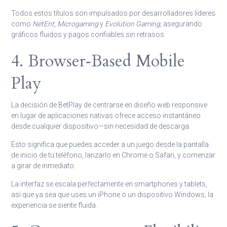
Todos estos títulos son impulsados por desarrolladores líderes
como
NetEnt
,
Microgaming
y
Evolution Gaming
, asegurando
gráficos fluidos y pagos confiables sin retrasos.
4. Browser‑Based Mobile
Play
La decisión de BetPlay de centrarse en diseño web responsive
en lugar de aplicaciones nativas ofrece acceso instantáneo
desde cualquier dispositivo—sin necesidad de descarga.
Esto significa que puedes acceder a un juego desde la pantalla
de inicio de tu teléfono, lanzarlo en Chrome o Safari, y comenzar
a girar de inmediato.
La interfaz se escala perfectamente en smartphones y tablets,
así que ya sea que uses un iPhone o un dispositivo Windows, la
experiencia se siente fluida.