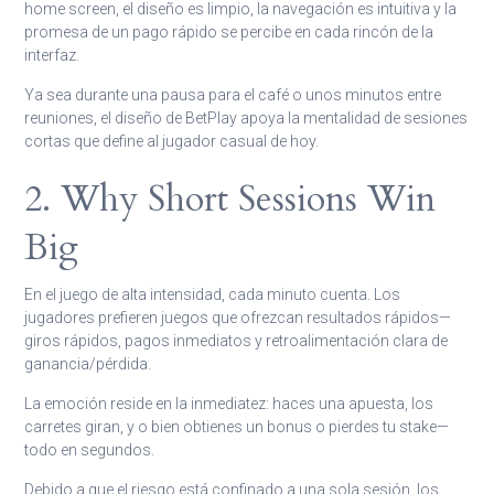
home screen, el diseño es limpio, la navegación es intuitiva y la
promesa de un pago rápido se percibe en cada rincón de la
interfaz.
Ya sea durante una pausa para el café o unos minutos entre
reuniones, el diseño de BetPlay apoya la mentalidad de sesiones
cortas que define al jugador casual de hoy.
2. Why Short Sessions Win
Big
En el juego de alta intensidad, cada minuto cuenta. Los
jugadores prefieren juegos que ofrezcan resultados rápidos—
giros rápidos, pagos inmediatos y retroalimentación clara de
ganancia/pérdida.
La emoción reside en la inmediatez: haces una apuesta, los
carretes giran, y o bien obtienes un bonus o pierdes tu stake—
todo en segundos.
Debido a que el riesgo está confinado a una sola sesión, los