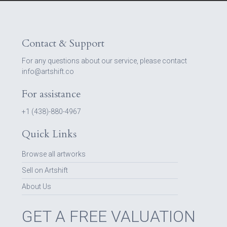
Contact & Support
For any questions about our service, please contact
info@artshift.co
For assistance
+1 (438)-880-4967
Quick Links
Browse all artworks
Sell on Artshift
About Us
GET A FREE VALUATION