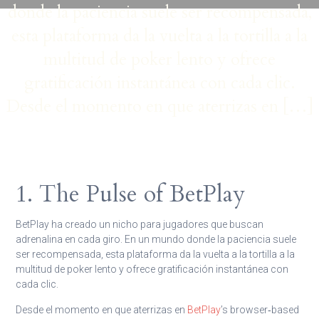
donde la paciencia suele ser recompensada,
esta plataforma da la vuelta a la tortilla a la
multitud de poker lento y ofrece
gratificación instantánea con cada clic.
Desde el momento en que aterrizas en […]
1. The Pulse of BetPlay
BetPlay ha creado un nicho para jugadores que buscan
adrenalina en cada giro. En un mundo donde la paciencia suele
ser recompensada, esta plataforma da la vuelta a la tortilla a la
multitud de poker lento y ofrece gratificación instantánea con
cada clic.
Desde el momento en que aterrizas en
BetPlay
’s browser‑based