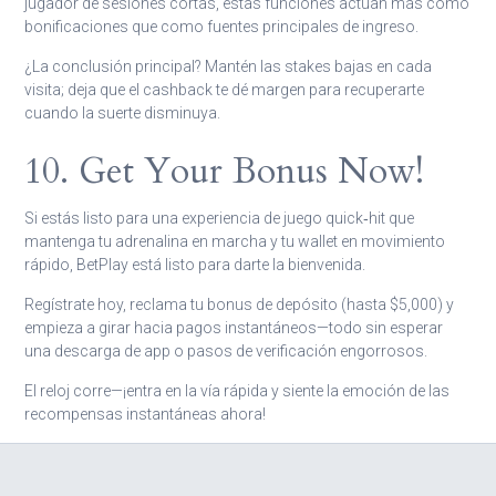
jugador de sesiones cortas, estas funciones actúan más como
bonificaciones que como fuentes principales de ingreso.
¿La conclusión principal? Mantén las stakes bajas en cada
visita; deja que el cashback te dé margen para recuperarte
cuando la suerte disminuya.
10. Get Your Bonus Now!
Si estás listo para una experiencia de juego quick‑hit que
mantenga tu adrenalina en marcha y tu wallet en movimiento
rápido, BetPlay está listo para darte la bienvenida.
Regístrate hoy, reclama tu bonus de depósito (hasta $5,000) y
empieza a girar hacia pagos instantáneos—todo sin esperar
una descarga de app o pasos de verificación engorrosos.
El reloj corre—¡entra en la vía rápida y siente la emoción de las
recompensas instantáneas ahora!