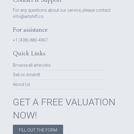
For any questions about our service, please contact
info@artshift.co
For assistance
+1 (438)-880-4967
Quick Links
Browse all artworks
Sell on Artshift
About Us
GET A FREE VALUATION
NOW!
FILL OUT THE FORM