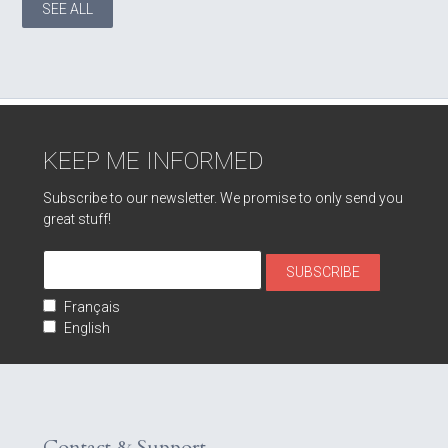
SEE ALL
KEEP ME INFORMED
Subscribe to our newsletter. We promise to only send you
great stuff!
Français
English
Contact & Support