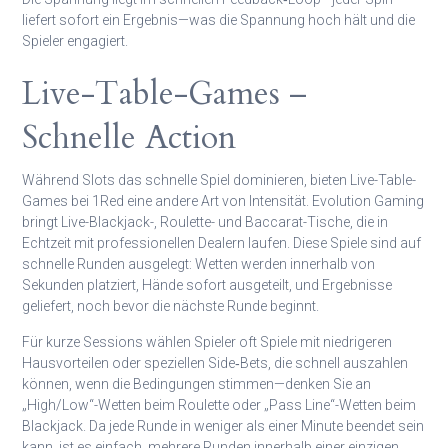
liefert sofort ein Ergebnis—was die Spannung hoch hält und die
Spieler engagiert.
Live-Table-Games –
Schnelle Action
Während Slots das schnelle Spiel dominieren, bieten Live-Table-
Games bei 1Red eine andere Art von Intensität. Evolution Gaming
bringt Live-Blackjack-, Roulette- und Baccarat-Tische, die in
Echtzeit mit professionellen Dealern laufen. Diese Spiele sind auf
schnelle Runden ausgelegt: Wetten werden innerhalb von
Sekunden platziert, Hände sofort ausgeteilt, und Ergebnisse
geliefert, noch bevor die nächste Runde beginnt.
Für kurze Sessions wählen Spieler oft Spiele mit niedrigeren
Hausvorteilen oder speziellen Side‑Bets, die schnell auszahlen
können, wenn die Bedingungen stimmen—denken Sie an
„High/Low“-Wetten beim Roulette oder „Pass Line“-Wetten beim
Blackjack. Da jede Runde in weniger als einer Minute beendet sein
kann, ist es einfach, mehrere Runden innerhalb einer einzigen