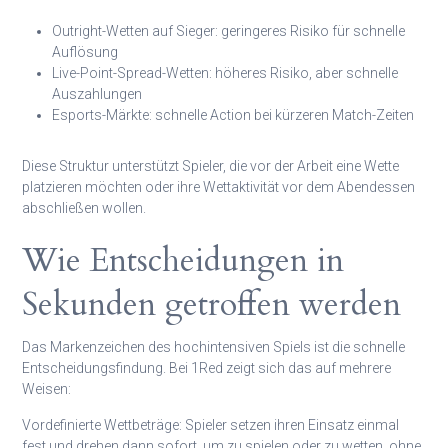
Outright-Wetten auf Sieger: geringeres Risiko für schnelle
Auflösung
Live-Point-Spread-Wetten: höheres Risiko, aber schnelle
Auszahlungen
Esports-Märkte: schnelle Action bei kürzeren Match-Zeiten
Diese Struktur unterstützt Spieler, die vor der Arbeit eine Wette
platzieren möchten oder ihre Wettaktivität vor dem Abendessen
abschließen wollen.
Wie Entscheidungen in
Sekunden getroffen werden
Das Markenzeichen des hochintensiven Spiels ist die schnelle
Entscheidungsfindung. Bei 1Red zeigt sich das auf mehrere
Weisen:
Vordefinierte Wettbeträge:
Spieler setzen ihren Einsatz einmal
fest und drehen dann sofort, um zu spielen oder zu wetten, ohne