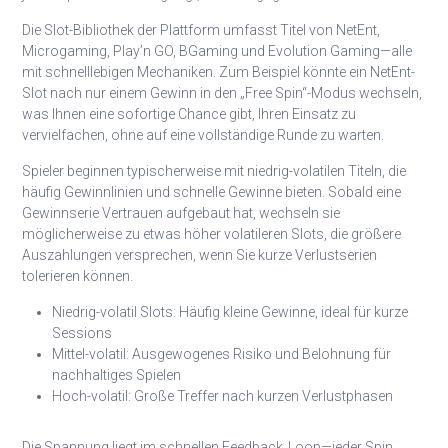
Die Slot-Bibliothek der Plattform umfasst Titel von NetEnt,
Microgaming, Play’n GO, BGaming und Evolution Gaming—alle
mit schnelllebigen Mechaniken. Zum Beispiel könnte ein NetEnt-
Slot nach nur einem Gewinn in den „Free Spin“-Modus wechseln,
was Ihnen eine sofortige Chance gibt, Ihren Einsatz zu
vervielfachen, ohne auf eine vollständige Runde zu warten.
Spieler beginnen typischerweise mit niedrig-volatilen Titeln, die
häufig Gewinnlinien und schnelle Gewinne bieten. Sobald eine
Gewinnserie Vertrauen aufgebaut hat, wechseln sie
möglicherweise zu etwas höher volatileren Slots, die größere
Auszahlungen versprechen, wenn Sie kurze Verlustserien
tolerieren können.
Niedrig-volatil Slots: Häufig kleine Gewinne, ideal für kurze
Sessions
Mittel-volatil: Ausgewogenes Risiko und Belohnung für
nachhaltiges Spielen
Hoch-volatil: Große Treffer nach kurzen Verlustphasen
Die Spannung liegt im schnellen Feedback‑Loop—jeder Spin